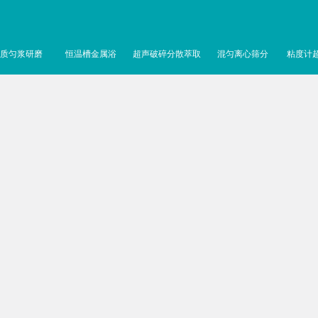
质匀浆研磨
恒温槽金属浴
超声破碎分散萃取
混匀离心筛分
粘度计