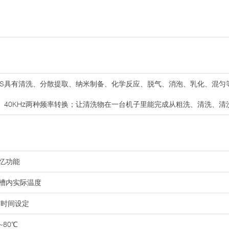
00DTS具有清洗、分散提取、纳米制备、化学反应、脱气、消泡、乳化、混
z、40KHz两种频率转换；让清洗物在一台机子里能完成从粗洗、清洗、
忆功能
槽内实际温度
工作时间设定
80℃