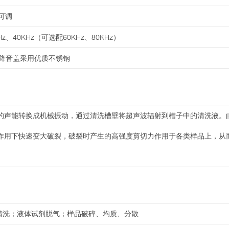
%可调
z、40KHz（可选配60KHz、80KHz）
降音盖采用优质不锈钢
的声能转换成机械振动，通过清洗槽壁将超声波辐射到槽子中的清洗液。
作用下快速变大破裂，破裂时产生的高强度剪切力作用于各类样品上，从
的清洗；液体试剂脱气；样品破碎、均质、分散