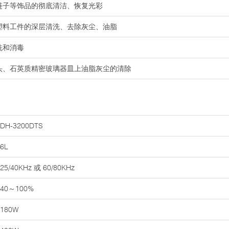
链子等饰品的彻底清洁、恢复光彩
及塑料工件的深层清洗、去除灰尘、油脂
洗和消毒
镜头、石英质精密玻璃器皿上油脂灰尘的清除
DH-3200DTS
6L
25/40KHz 或 60/80KHz
40～100%
180W