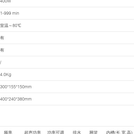
400W
1-999 min
室温～80℃
有
有
/
4.0Kg
300*155*150mm
400*240*380mm
频率
超声功率
功率可调
排水
网篮
内槽(长.宽.高)