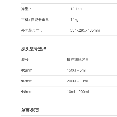
净重：
12.1kg
主机+换能器重量：
14kg
外包装尺寸：
534×295×435mm
探头型号选择
型号
破碎细胞容量
Φ2mm
150ul－5ml
Φ3mm
200ul－10ml
Φ6mm
10ml－200ml
单页-彩页