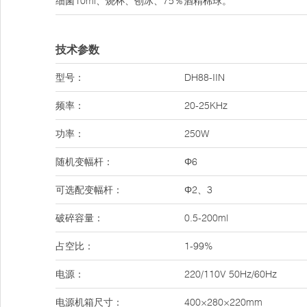
细菌10ml、烧杯、刨冰、75％酒精棉球。
技术参数
型号：
DH88-IIN
频率：
20-25KHz
功率：
250W
随机变幅杆：
Φ6
可选配变幅杆：
Φ2、3
破碎容量：
0.5-200ml
占空比：
1-99%
电源：
220/110V 50Hz/60Hz
电源机箱尺寸：
400×280×220mm